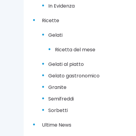
In Evidenza
6
N
o
Ricette
v
e
Gelati
m
b
r
Ricetta del mese
e
2
Gelati al piatto
0
2
Gelato gastronomico
0
Granite
Semifreddi
Sorbetti
Ultime News