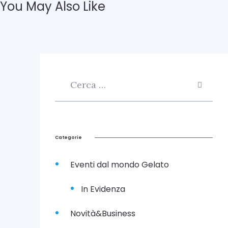
o
You May Also Like
r
i
n
o
.
L
o
c
k
d
o
w
n
Categorie
n
o
n
Eventi dal mondo Gelato
t
i
In Evidenza
t
e
Novità&Business
m
o