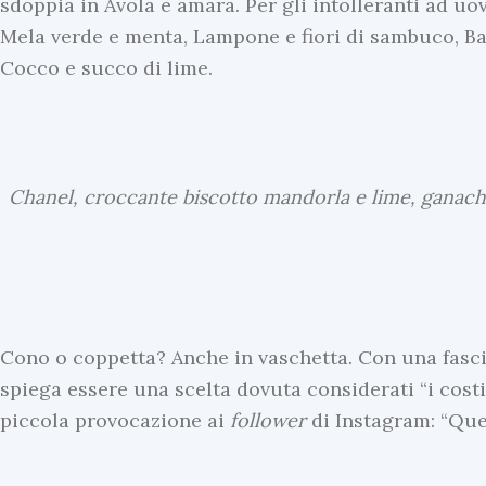
sdoppia in Avola e amara. Per gli intolleranti ad uov
Mela verde e menta, Lampone e fiori di sambuco, Ba
Cocco e succo di lime.
Chanel, croccante biscotto mandorla e lime, ganach
U
Cono o coppetta? Anche in vaschetta. Con una fasci
l
spiega essere una scelta dovuta considerati “i costi
t
piccola provocazione ai
follower
di Instagram: “Ques
i
m