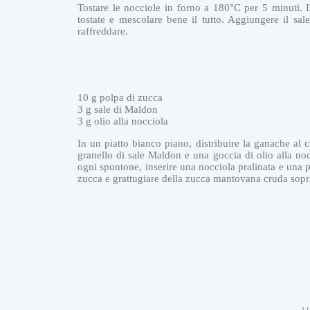
T
Tostare le nocciole in forno a 180°C per 5 minuti. 
T
tostate e mescolare bene il tutto. Aggiungere il sal
O
raffreddare.
G
e
l
a
t
10 g polpa di zucca
o
3 g sale di Maldon
a
3 g olio alla nocciola
l
r
In un piatto bianco piano, distribuire la ganache al 
i
granello di sale Maldon e una goccia di olio alla nocc
s
ogni spuntone, inserire una nocciola pralinata e una 
o
zucca e grattugiare della zucca mantovana cruda sopr
,
s
a
l
s
a
a
l
l
e