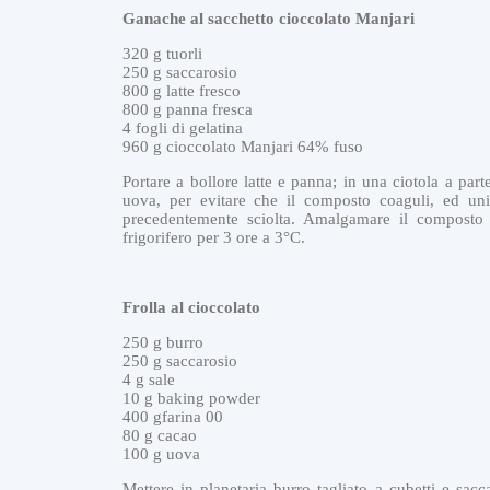
Ganache al sacchetto cioccolato Manjari
320 g tuorli
250 g saccarosio
800 g latte fresco
800 g panna fresca
4 fogli di gelatina
960 g cioccolato Manjari 64% fuso
Portare a bollore latte e panna; in una ciotola a part
uova, per evitare che il composto coaguli, ed uni
precedentemente sciolta. Amalgamare il composto a
frigorifero per 3 ore a 3°C.
Frolla al cioccolato
250 g burro
250 g saccarosio
4 g sale
10 g baking powder
400 gfarina 00
80 g cacao
100 g uova
Mettere in planetaria burro tagliato a cubetti e sacc