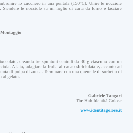
Imbrunire lo zucchero in una pentola (150°C). Unire le nocciole
e. Stendere le nocciole su un foglio di carta da forno e lasciare
Montaggio
cioccolato, creando tre spuntoni centrali da 30 g ciascuno con un
iola. A lato, adagiare la frolla al cacao sbriciolata e, accanto ad
punta di polpa di zucca. Terminare con una quenelle di sorbetto di
a al gelato.
Gabriele Tangari
The Hub Identità Golose
www.identitagolose.it
G
E
L
A
T