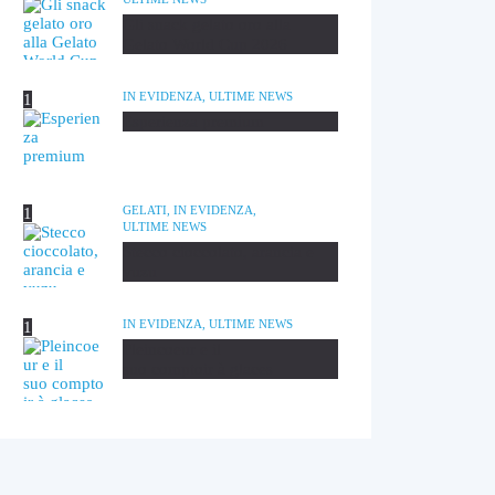
Gli snack gelato oro alla
Gelato World Cup 2026
IN EVIDENZA,
ULTIME NEWS
Esperienza premium
GELATI,
IN EVIDENZA,
ULTIME NEWS
Stecco cioccolato, arancia e
yuzu
IN EVIDENZA,
ULTIME NEWS
Pleincoeur e il
suo comptoir à glaces