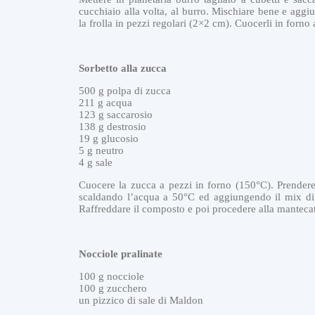
cucchiaio alla volta, al burro. Mischiare bene e aggiu
la frolla in pezzi regolari (2×2 cm). Cuocerli in forno
Sorbetto alla zucca
500 g polpa di zucca
211 g acqua
123 g saccarosio
138 g destrosio
19 g glucosio
5 g neutro
4 g sale
Cuocere la zucca a pezzi in forno (150°C). Prendere 
scaldando l’acqua a 50°C ed aggiungendo il mix di p
G
Raffreddare il composto e poi procedere alla manteca
E
L
A
T
Nocciole pralinate
I
A
L
100 g nocciole
P
100 g zucchero
I
un pizzico di sale di Maldon
A