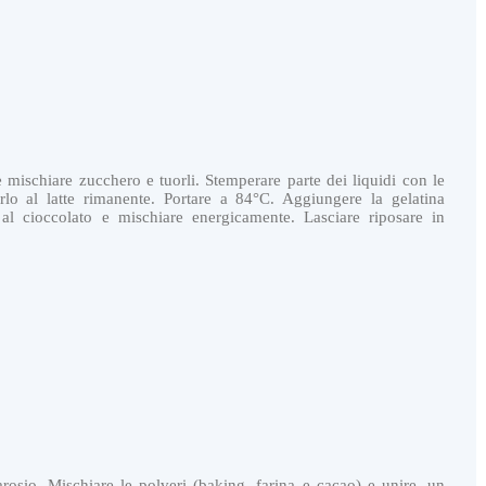
e mischiare zucchero e tuorli. Stemperare parte dei liquidi con le
rlo al latte rimanente. Portare a 84°C. Aggiungere la gelatina
l cioccolato e mischiare energicamente. Lasciare riposare in
arosio. Mischiare le polveri (baking, farina e cacao) e unire, un