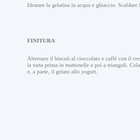
i
Idratare la gelatina in acqua e ghiaccio. Scaldare
a
t
t
o
M
a
FINITURA
n
t
e
Alternare il biscuit al cioccolato e caffè con il cre
c
la torta prima in mattonelle e poi a triangoli. Col
e, a parte, il gelato allo yogurt.
a
t
o
a
i
p
i
s
t
a