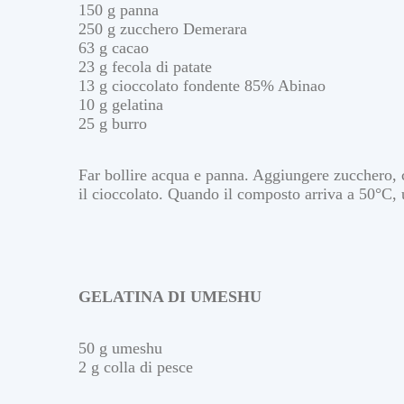
150 g panna
250 g zucchero Demerara
63 g cacao
23 g fecola di patate
13 g cioccolato fondente 85% Abinao
10 g gelatina
25 g burro
Far bollire acqua e panna. Aggiungere zucchero, 
il cioccolato. Quando il composto arriva a 50°C, un
G
GELATINA DI UMESHU
e
l
a
t
50 g umeshu
i
2 g colla di pesce
a
l
p