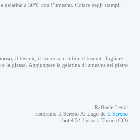
e
 la gelatina a 30°C con l’umeshu. Colare negli stampi.
l
a
t
i
a
l
p
i
a
t
t
moso, il biscuit, il cremoso e infine il biscuit. Tagliare
o
I
are la glassa. Aggiungere la gelatina di umeshu nel piatto
n
E
v
i
d
e
n
z
a
Raffaele Lenzi
R
ristorante Il Sereno Al Lago de
Il Sereno
i
c
hotel 5* Lusso a Torno (CO)
e
t
t
e